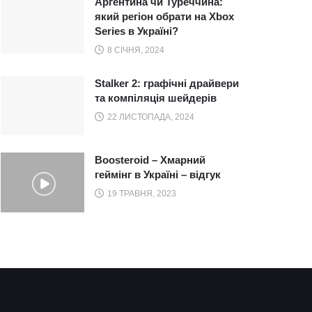
Аргентина чи Туреччина:
який регіон обрати на Xbox
Series в Україні?
8 СІЧНЯ, 2024
Stalker 2: графічні драйвери
та компіляція шейдерів
22 ЛИСТОПАДА, 2024
Boosteroid – Хмарний
геймінг в Україні – відгук
19 ТРАВНЯ, 2023