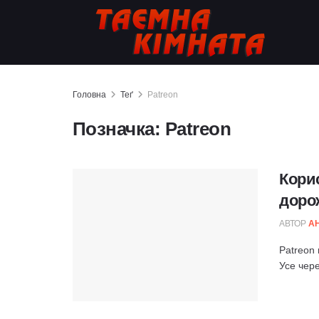
Головна
Теґ
Patreon
Позначка:
Patreon
Корис
доро
АВТОР
А
Patreon 
Усе чере