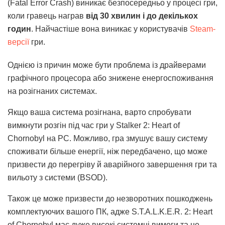
(Fatal Error Crash) виникає безпосередньо у процесі гри,
коли гравець награв
від 30 хвилин і до декількох
годин
. Найчастіше вона виникає у користувачів
Steam-
версії
гри.
Однією із причин може бути проблема із драйверами
графічного процесора або знижене енергоспоживання
на розігнаних системах.
Якщо ваша система розігнана, варто спробувати
вимкнути розгін під час гри у Stalker 2: Heart of
Chornobyl на PC. Можливо, гра змушує вашу систему
споживати більше енергії, ніж передбачено, що може
призвести до перегріву й аварійного завершення гри та
вильоту з системи (BSOD).
Також це може призвести до незворотних пошкоджень
комплектуючих вашого ПК, адже S.T.A.L.K.E.R. 2: Heart
of Chornobyl має дуже високі системні вимоги та не