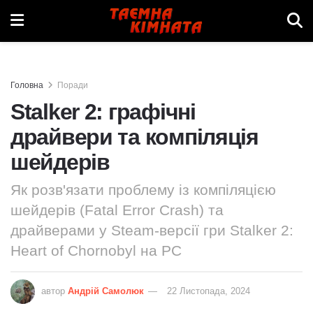
Головна
Поради
Stalker 2: графічні
драйвери та компіляція
шейдерів
Як розв'язати проблему із компіляцією
шейдерів (Fatal Error Crash) та
драйверами у Steam-версії гри Stalker 2:
Heart of Chornobyl на PC
автор
Андрій Самолюк
22 Листопада, 2024