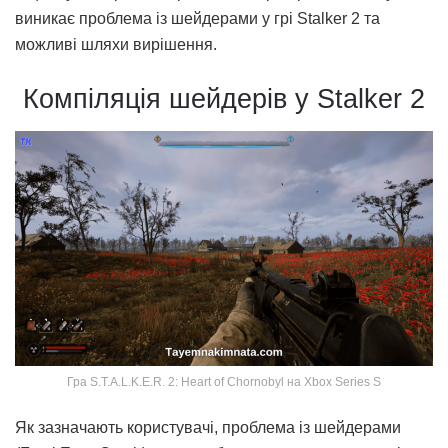
виникає проблема із шейдерами у грі Stalker 2 та
можливі шляхи вирішення.
Компіляція шейдерів у Stalker 2
Гра S.T.A.L.K.E.R. 2: Heart of Chornobyl на Xbox Series S
Як зазначають користувачі, проблема із шейдерами