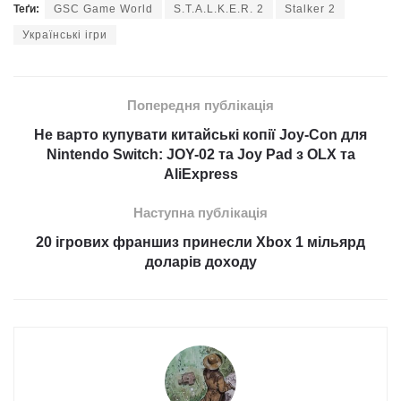
Теґи:
GSC Game World
S.T.A.L.K.E.R. 2
Stalker 2
Українські ігри
Попередня публікація
Не варто купувати китайські копії Joy-Con для
Nintendo Switch: JOY-02 та Joy Pad з OLX та
AliExpress
Наступна публікація
20 ігрових франшиз принесли Xbox 1 мільярд
доларів доходу