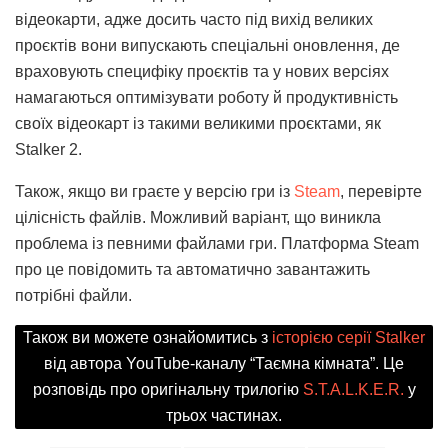
відеокарти, адже досить часто під вихід великих
проєктів вони випускають спеціальні оновлення, де
враховують специфіку проєктів та у нових версіях
намагаються оптимізувати роботу й продуктивність
своїх відеокарт із такими великими проєктами, як
Stalker 2.
Також, якщо ви граєте у версію гри із
Steam
, перевірте
цілісність файлів. Можливий варіант, що виникла
проблема із певними файлами гри. Платформа Steam
про це повідомить та автоматично завантажить
потрібні файли.
Також ви можете ознайомитись з
історією серії Stalker
від автора YouTube-каналу “Таємна кімната”. Це
розповідь про оригінальну трилогію
S.T.A.L.K.E.R.
у
трьох частинах.