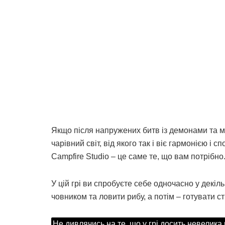
Якщо після напружених битв із демонами та м
чарівний світ, від якого так і віє гармонією і с
Campfire Studio – це саме те, що вам потрібно
У цій грі ви спробуєте себе одночасно у декі
човником та ловити рибу, а потім – готувати с
Не дивлячись на те, що у грі досить невелика 