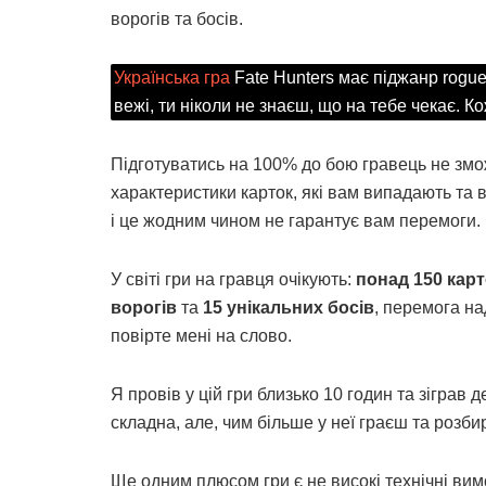
ворогів та босів.
Українська гра
Fate Hunters має піджанр rogue
вежі, ти ніколи не знаєш, що на тебе чекає. К
Підготуватись на 100% до бою гравець не змо
характеристики карток, які вам випадають та
і це жодним чином не гарантує вам перемоги.
У світі гри на гравця очікують:
понад 150 кар
ворогів
та
15 унікальних босів
, перемога н
повірте мені на слово.
Я провів у цій гри близько 10 годин та зіграв
складна, але, чим більше у неї граєш та розби
Ще одним плюсом гри є не високі технічні вимо