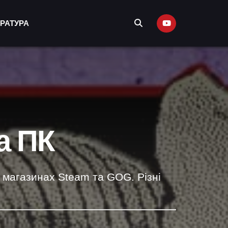
ЕРАТУРА
на ПК
у магазинах Steam та GOG. Різні