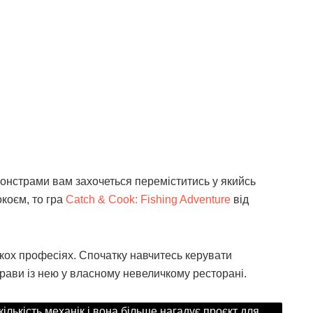
онстрами вам захочеться переміститись у якийсь
покоєм, то гра
Catch & Cook: Fishing Adventure
від
.
лькох професіях. Спочатку навчитесь керувати
трави із нею у власному невеличкому ресторані.
кількість механік і вона більше нагадує проєкт для