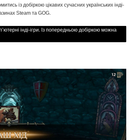
итись із добіркою цікавих сучасних українських інді-
газинах Steam та GOG.
п’ютерні інді-ігри. Із попередньою добіркою можна