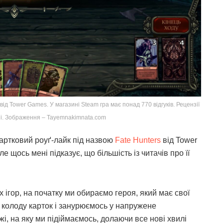
 від Tower Games. У магазині Steam гра має понад 770 відгуків. Рецензії
ні. Зображення – Tayemnakimnata.com
картковий роуґ-лайк під назвою
Fate Hunters
від Tower
 щось мені підказує, що більшість із читачів про її
х ігор, на початку ми обираємо героя, який має свої
 колоду карток і занурюємось у напружене
і, на яку ми підіймаємось, долаючи все нові хвилі