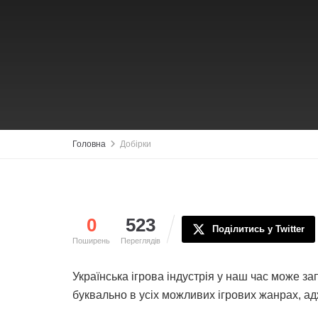
Головна
Добірки
0
523
Поділитись у Twitter
Поширень
Переглядів
Українська ігрова індустрія у наш час може за
буквально в усіх можливих ігрових жанрах, ад