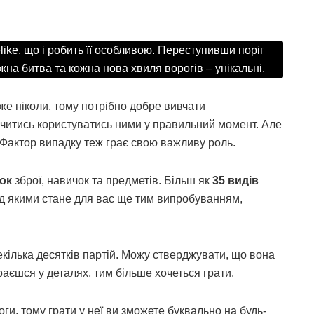
like, що і робить її особливою. Переступивши поріг
ожна битва та кожна нова хвиля ворогів – унікальні.
же ніколи, тому потрібно добре вивчати
 вчитись користуватись ними у правильний момент. Але
 Фактор випадку теж грає свою важливу роль.
ток
зброї, навичок та предметів. Більш як
35 видів
ад якими стане для вас ще тим випробуванням,
 декілька десятків партій. Можу стверджувати, що вона
раєшся у деталях, тим більше хочеться грати.
ги, тому грати у неї ви зможете буквально на будь-