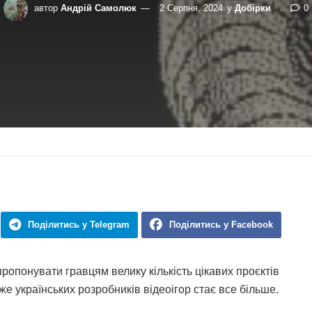
автор
Андрій Самолюк
2 Серпня, 2024
у
Добірки
0
Поділитись у Telegram
Поділитись у Facebook
пропонувати гравцям велику кількість цікавих проєктів
же українських розробників відеоігор стає все більше.