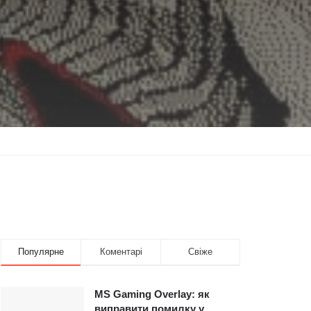
Популярне
Коментарі
Свіже
MS Gaming Overlay: як
виправити помилку у