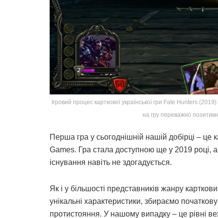
Ігровий процес карткової української гри Fate Hunters (2019)
на гру переважно позитив
Перша гра у сьогоднішній нашій добірці – це 
Games. Гра стала доступною ще у 2019 році, але
існування навіть не здогадується.
Як і у більшості представників жанру карткови
унікальні характеристики, збираємо початкову
протистояння. У нашому випадку – це рівні веж