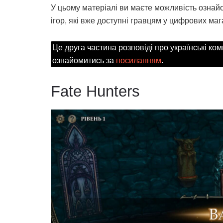
У цьому матеріалі ви маєте можливість ознайом
ігор, які вже доступні гравцям у цифрових ма
Це друга частина розповіді про українські ком
ознайомитись за
посиланням
.
Fate Hunters