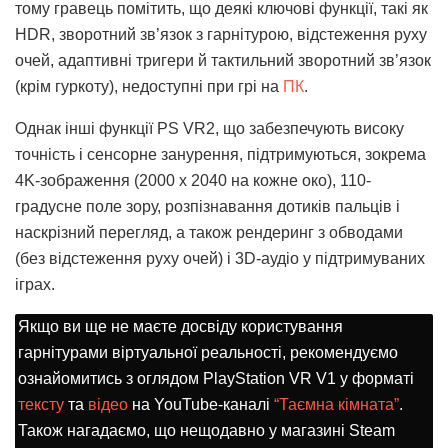
тому гравець помітить, що деякі ключові функції, такі як
HDR, зворотний зв’язок з гарнітурою, відстеження руху
очей, адаптивні тригери й тактильний зворотний зв’язок
(крім гуркоту), недоступні при грі на
ПК
.
Однак інші функції PS VR2, що забезпечують високу
точність і сенсорне занурення, підтримуються, зокрема
4K-зображення (2000 x 2040 на кожне око), 110-
градусне поле зору, розпізнавання дотиків пальців і
наскрізний перегляд, а також рендеринг з обводами
(без відстеження руху очей) і 3D-аудіо у підтримуваних
іграх.
Якщо ви ще не маєте досвіду користування
гарнітурами віртуальної реальності, рекомендуємо
ознайомитись з оглядом PlayStation VR V1 у форматі
тексту
та
відео
на YouTube-каналі
“Таємна кімната”
.
Також нагадаємо, що нещодавно у магазині Steam