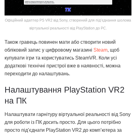
Офіційний адаптер PS VR2 від Sony, створений для під’єднання шолома
віртуальної реальності від PlayStation до PC.
Також гравець повинен мати або створити новий
обліковий запис у цифровому магазині
Steam
, щоб
купувати ігри та користуватись SteamVR. Коли усі
додаткові технічні пристрої вже в наявності, можна
переходити до налаштувань.
Налаштування PlayStation VR2
на ПК
Налаштувати гарнітуру віртуальної реальності від Sony
для роботи із ПК досить просто. Для цього потрібно
просто під’єднати PlayStation VR2 до комп’ютера за