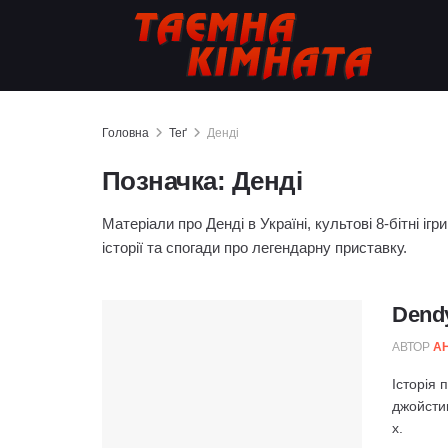
Головна
Теґ
Денді
Позначка:
Денді
Матеріали про Денді в Україні, культові 8-бітні іг
історії та спогади про легендарну приставку.
Dendy
АВТОР
А
Історія 
джойстик
х.