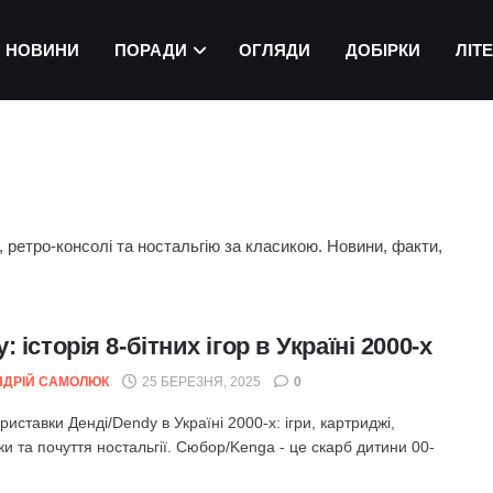
НОВИНИ
ПОРАДИ
ОГЛЯДИ
ДОБІРКИ
ЛІТ
ри, ретро-консолі та ностальгію за класикою. Новини, факти,
: історія 8-бітних ігор в Україні 2000-х
НДРІЙ САМОЛЮК
25 БЕРЕЗНЯ, 2025
0
приставки Денді/Dendy в Україні 2000-х: ігри, картриджі,
и та почуття ностальгії. Сюбор/Kenga - це скарб дитини 00-