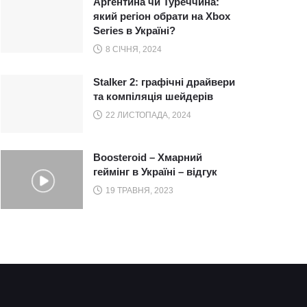
Аргентина чи Туреччина:
який регіон обрати на Xbox
Series в Україні?
8 СІЧНЯ, 2024
Stalker 2: графічні драйвери
та компіляція шейдерів
22 ЛИСТОПАДА, 2024
Boosteroid – Хмарний
геймінг в Україні – відгук
19 ТРАВНЯ, 2023