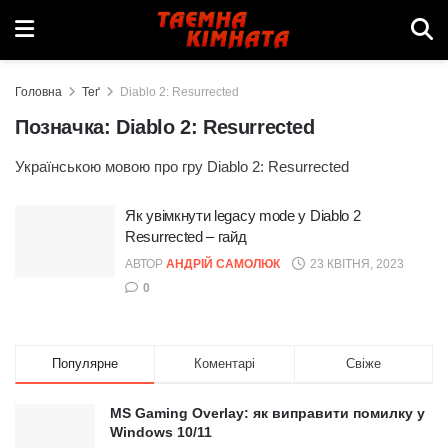
Головна
Теґ
Diablo 2: Resurrected
Позначка:
Diablo 2: Resurrected
Українською мовою про гру Diablo 2: Resurrected
Як увімкнути legacy mode у Diablo 2
Resurrected – гайд
АВТОР
АНДРІЙ САМОЛЮК
23 КВІТНЯ, 2023
0
Популярне
Коментарі
Свіже
MS Gaming Overlay: як виправити помилку у
Windows 10/11