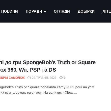
НОВИНИ
ПОРАДИ
ОГЛЯДИ
ДОБІРКИ
ЛІТ
і до гри SpongeBob’s Truth or Square
ox 360, Wii, PSP та DS
НДРІЙ САМОЛЮК
28 ТРАВНЯ, 2023
0
geBob's Truth or Square побачила світ у 2009 році на усіх
их платформах того часу. На великих - Xbox ...