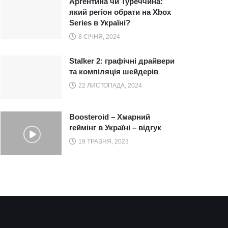
Аргентина чи Туреччина:
який регіон обрати на Xbox
Series в Україні?
8 СІЧНЯ, 2024
Stalker 2: графічні драйвери
та компіляція шейдерів
22 ЛИСТОПАДА, 2024
Boosteroid – Хмарний
геймінг в Україні – відгук
19 ТРАВНЯ, 2023