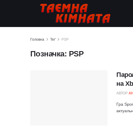
Головна
Теґ
PSP
Позначка:
PSP
Парол
на Xb
АВТОР
А
Гра Spon
актуальн