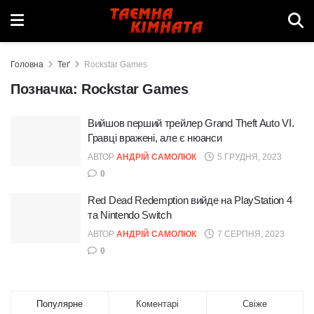
Головна
Теґ
Rockstar Games
Позначка:
Rockstar Games
Вийшов перший трейлер Grand Theft Auto VI.
Гравці вражені, але є нюанси
АВТОР
АНДРІЙ САМОЛЮК
5 ГРУДНЯ, 2023
0
Red Dead Redemption вийде на PlayStation 4
та Nintendo Switch
АВТОР
АНДРІЙ САМОЛЮК
7 СЕРПНЯ, 2023
0
Популярне
Коментарі
Свіже