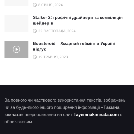
8 СІЧНЯ, 2024
Stalker 2: графічні драйвери та компіляція
шейдерів
22 ЛИСТОПАДА, 2024
Boosteroid – Хмарний геймінг в Україні –
відгук
19 ТРАВНЯ, 2023
За повного чи часткового використання текстів, зображень
чи за будь-якого іншого поширення інформації
«Таємна
кімната»
гіперпосилання на сайт
Tayemnakimnata.com
є
обов’язковим.