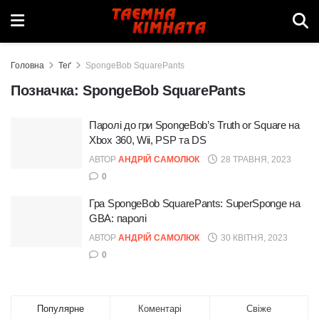
Головна
Теґ
SpongeBob SquarePants
Позначка:
SpongeBob SquarePants
Паролі до гри SpongeBob’s Truth or Square на
Xbox 360, Wii, PSP та DS
АВТОР
АНДРІЙ САМОЛЮК
28 ТРАВНЯ, 2023
0
Гра SpongeBob SquarePants: SuperSponge на
GBA: паролі
АВТОР
АНДРІЙ САМОЛЮК
30 КВІТНЯ, 2023
0
Популярне
Коментарі
Свіже