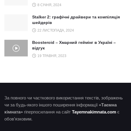
8 СІЧНЯ, 2024
Stalker 2: графічні драйвери та компіляція
шейдерів
22 ЛИСТОПАДА, 2024
Boosteroid – Хмарний геймінг в Україні –
відгук
19 ТРАВНЯ, 2023
За повного чи часткового використання текстів, зображень
чи за будь-якого іншого поширення інформації
«Таємна
кімната»
гіперпосилання на сайт
Tayemnakimnata.com
є
обов’язковим.