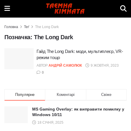
Головна
Теґ
The Long Dark
Позначка:
The Long Dark
Гайд The Long Dark: моди, мультиплеєр, VR-
режим тощо
АВТОР
АНДРІЙ САМОЛЮК
9 ЖОВТНЯ, 2023
0
Популярне
Коментарі
Свіже
MS Gaming Overlay: як виправити помилку у
Windows 10/11
18 СІЧНЯ, 2025