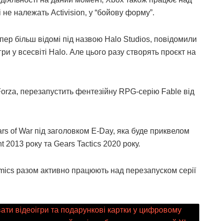
 не належать Activision, у “бойову форму”.
епер більш відомі під назвою Halo Studios, повідомили
и у всесвіті Halo. Але цього разу створять проєкт на
rza, перезапустить фентезійну RPG-серію Fable від
rs of War під заголовком E-Day, яка буде приквелом
t 2013 року та Gears Tactics 2020 року.
ynamics разом активно працюють над перезапуском серії
ати відеоігри та подарункові картки у цифровому