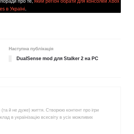
і поради про те,
який регіон обрати для консолей Xbox
es в Україні
.
Наступна публікація
DualSense mod для Stalker 2 на PC
е (та й не дуже) життя. Створюю контент про ігри
клад в українізацію всесвіту в усіх можливих