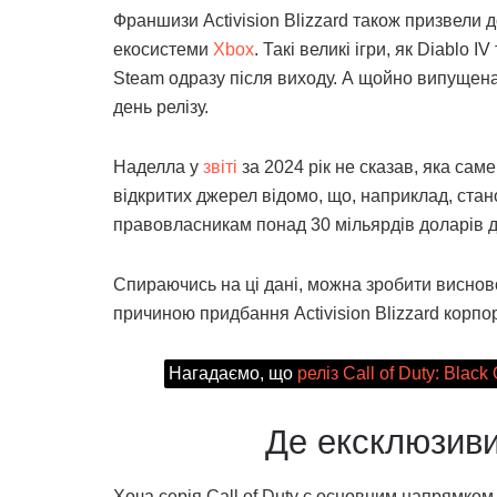
Франшизи Activision Blizzard також призвели д
екосистеми
Xbox
. Такі великі ігри, як Diablo
Steam одразу після виходу. А щойно випущена 
день релізу.
Наделла у
звіті
за 2024 рік не сказав, яка са
відкритих джерел відомо, що, наприклад, стано
правовласникам понад 30 мільярдів доларів д
Спираючись на ці дані, можна зробити висно
причиною придбання Activision Blizzard корпор
Нагадаємо, що
реліз Call of Duty: Blac
Де ексклюзиви 
Хоча серія Call of Duty є основним напрямком