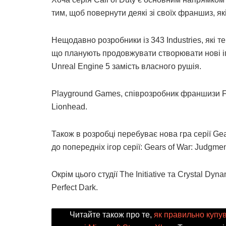
тим, щоб повернути деякі зі своїх франшиз, які
Нещодавно розробники із 343 Industries, які т
що планують продовжувати створювати нові ігр
Unreal Engine 5 замість власного рушія.
Playground Games, співрозробник франшизи Fo
Lionhead.
Також в розробці перебуває нова гра серії Gea
до попередніх ігор серії: Gears of War: Judgmen
Окрім цього студії The Initiative та Crystal D
Perfect Dark.
Читайте також про те,
як правильно купув