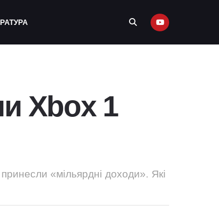
ЕРАТУРА
и Xbox 1
і принесли «мільярдні доходи». Які