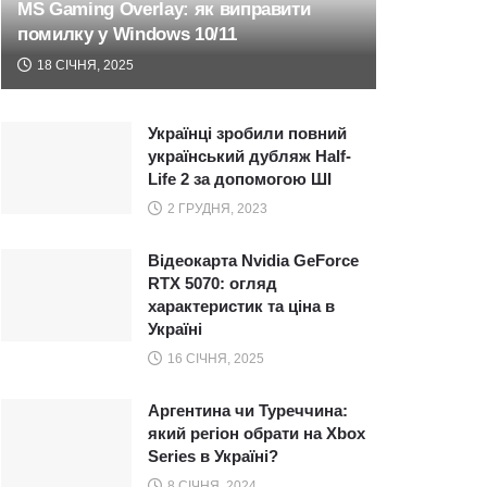
MS Gaming Overlay: як виправити
помилку у Windows 10/11
18 СІЧНЯ, 2025
Українці зробили повний
український дубляж Half-
Life 2 за допомогою ШІ
2 ГРУДНЯ, 2023
Відеокарта Nvidia GeForce
RTX 5070: огляд
характеристик та ціна в
Україні
16 СІЧНЯ, 2025
Аргентина чи Туреччина:
який регіон обрати на Xbox
Series в Україні?
8 СІЧНЯ, 2024