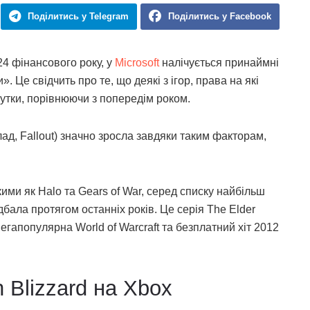
Поділитись у Telegram
Поділитись у Facebook
24 фінансового року, у
Microsoft
налічується принаймні
 Це свідчить про те, що деякі з ігор, права на які
утки, порівнюючи з попередім роком.
лад, Fallout) значно зросла завдяки таким факторам,
ми як Halo та Gears of War, серед списку найбільш
идбала протягом останніх років. Це серія The Elder
мегапопулярна World of Warcraft та безплатний хіт 2012
on Blizzard на Xbox