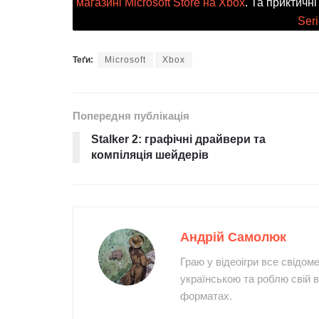
магазині Microsoft Store на Xbox
. Та приктичн
Seri
Теґи:
Microsoft
Xbox
Попередня публікація
Stalker 2: графічні драйвери та
компіляція шейдерів
Андрій Самолюк
Граю у відеоігри все свідом
українською та роблю свій в
форматах.