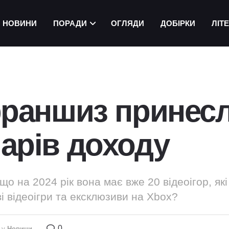
НОВИНИ
ПОРАДИ
ОГЛЯДИ
ДОБІРКИ
ЛІТ
франшиз принесл
арів доходу
 що на 2024 рік вона має вже 20 відеоігор, як
і відеоігри та ексклюзиви на Xbox?
0
у
Новини