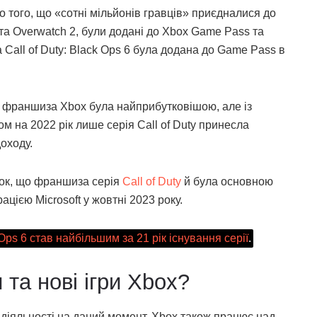
о того, що «сотні мільйонів гравців» приєдналися до
 IV та Overwatch 2, були додані до Xbox Game Pass та
Call of Duty: Black Ops 6 була додана до Game Pass в
ме франшиза Xbox була найприбутковішою, але із
м на 2022 рік лише серія Call of Duty принесла
оходу.
вок, що франшиза серія
Call of Duty
й була основною
ацією Microsoft у жовтні 2023 року.
k Ops 6 став найбільшим за 21 рік існування серії
.
та нові ігри Xbox?
 діяльності на даний момент, Xbox також працює над