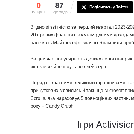
0
87
Поділитись у Twitter
Поширень
Переглядів
Згідно зі звітністю за перший квартал 2023-20
20 ігрових франшиз із «мільярдними доходами».
належать Майкрософт, значно збільшили приб
За цей час популярність деяких серій (наприк
як телевізійне шоу та ювілей серії.
Поряд із власними великими франшизами, таки
прибуткових з’явились й такі, що Microsoft пр
Scrolls, яка нараховує 5 повноцінних частин, 
року – Candy Crush.
Ігри Activisi