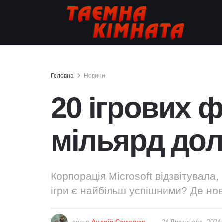
Головна
Новини
20 ігрових 
мільярд дол
Корпорація Microsoft відзвітувала,
ігри є найбільш успішними? Де нов
автор
Андрій Самолюк
24 Листопада, 2024