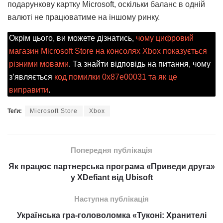
подарункову картку Microsoft, оскільки баланс в одній
валюті не працюватиме на іншому ринку.
Окрім цього, ви можете дізнатись,
чому цифровий
магазин Microsoft Store на консолях Xbox показується
різними мовами
. Та знайти відповідь на питання, чому
з’являється
код помилки 0x87e00031 та як це
виправити
.
Теґи:
Microsoft Store
Xbox
Попередня публікація
Як працює партнерська програма «Приведи друга»
у XDefiant від Ubisoft
Наступна публікація
Українська гра-головоломка «Туконі: Хранителі