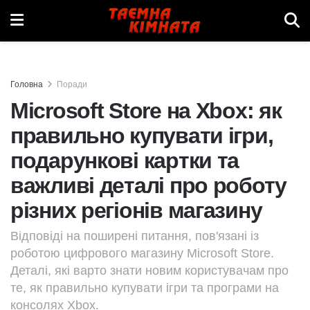
Головна
Поради
Microsoft Store на Xbox: як
правильно купувати ігри,
подарункові картки та
важливі деталі про роботу
різних регіонів магазину
Відповіді на поширені питання, пов'язані із
роботою цифрового магазину Microsoft Store.
Деталі, які варто знати новим користувачам про
те, як правильно купувати ігри та програми на
консолях Xbox.