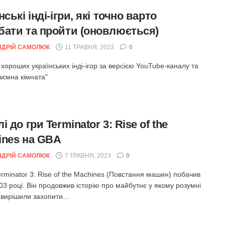
нські інді-ігри, які точно варто
бати та пройти (оновлюється)
НДРІЙ САМОЛЮК
11 ТРАВНЯ, 2023
0
 хороших українських інді-ігор за версією YouTube-каналу та
аємна кімната"
і до гри Terminator 3: Rise of the
ines на GBA
НДРІЙ САМОЛЮК
7 ТРАВНЯ, 2023
0
rminator 3: Rise of the Machines (Повстання машин) побачив
003 році. Він продовжив історію про майбутнє у якому розумні
вирішили захопити...