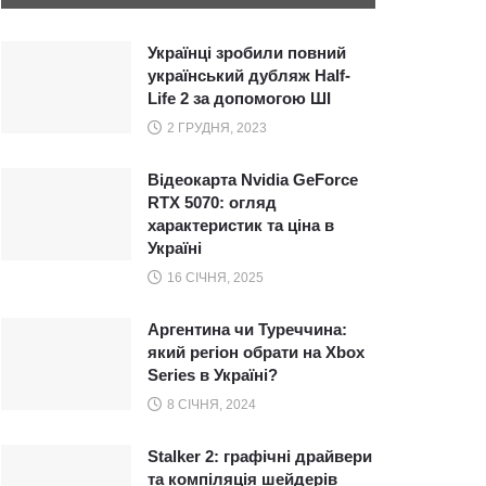
Українці зробили повний
український дубляж Half-
Life 2 за допомогою ШІ
2 ГРУДНЯ, 2023
Відеокарта Nvidia GeForce
RTX 5070: огляд
характеристик та ціна в
Україні
16 СІЧНЯ, 2025
Аргентина чи Туреччина:
який регіон обрати на Xbox
Series в Україні?
8 СІЧНЯ, 2024
Stalker 2: графічні драйвери
та компіляція шейдерів