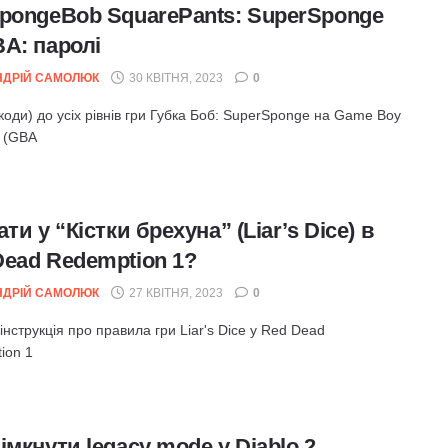
SpongeBob SquarePants: SuperSponge
BA: паролі
НДРІЙ САМОЛЮК
30 КВІТНЯ, 2023
0
коди) до усіх рівнів гри Губка Боб: SuperSponge на Game Boy
 (GBA
ати у “Кістки брехуна” (Liar’s Dice) в
Dead Redemption 1?
НДРІЙ САМОЛЮК
27 КВІТНЯ, 2023
0
інструкція про правила гри Liar's Dice у Red Dead
ion 1
імкнути legacy mode у Diablo 2