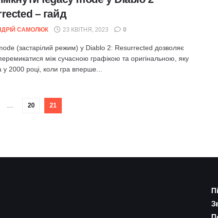
rected – гайд
НДРІЙ САМОЛЮК
23 КВІТНЯ, 2023
0
ode (застарілий режим) у Diablo 2: Resurrected дозволяє
перемикатися між сучасною графікою та оригінальною, яку
 у 2000 році, коли гра вперше...
…
20
21
П
З
П