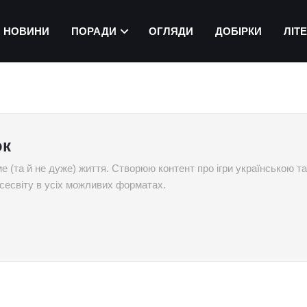
НОВИНИ
ПОРАДИ
ОГЛЯДИ
ДОБІРКИ
ЛІТ
юк
ме (та й не дуже) життя. Створюю контент про ігри українською т
 всесвіту в усіх можливих форматах.