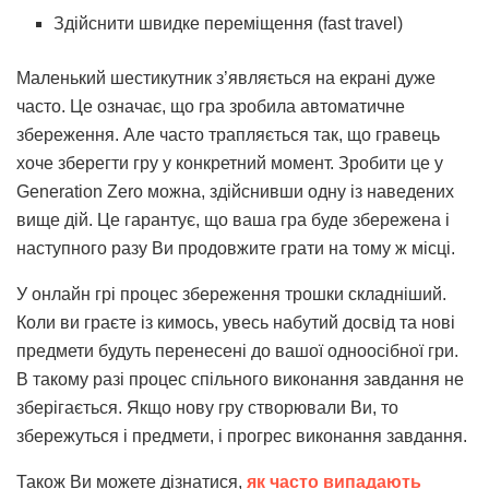
Здійснити швидке переміщення (fast travel)
Маленький шестикутник з’являється на екрані дуже
часто. Це означає, що гра зробила автоматичне
збереження. Але часто трапляється так, що гравець
хоче зберегти гру у конкретний момент. Зробити це у
Generation Zero можна, здійснивши одну із наведених
вище дій. Це гарантує, що ваша гра буде збережена і
наступного разу Ви продовжите грати на тому ж місці.
У онлайн грі процес збереження трошки складніший.
Коли ви граєте із кимось, увесь набутий досвід та нові
предмети будуть перенесені до вашої одноосібної гри.
В такому разі процес спільного виконання завдання не
зберігається. Якщо нову гру створювали Ви, то
збережуться і предмети, і прогрес виконання завдання.
Також Ви можете дізнатися,
як часто випадають