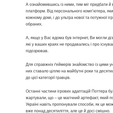
А ознайомившись із ними, тим міг придбати й в
платформ. Від персонального комп’ютера, яки
кожному домі, і до ультра нової та потужної і
обраних.
А, якщо у Вас вдома був інтернет, Ви могли ді
які у ваших краях не продавались і про існува
підозрював.
Для справжніх ґеймерів знайомство із цими у
них ставало ціллю на майбутні роки та десяти
до цієї категорії гравців.
Останні частини ігрових адаптацій Поттера бу
жартували, що – це магічний артефакт, який п
Україні навіть пропонували способи, як це м
вже понад десятиліття, але це й досі смішно.