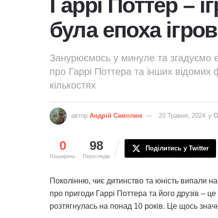
Гаррі Поттер – і
була епоха ігров
Занурюємось у минуле та згадуємо епо
про Гаррі Поттера та інших відомих
кількостях
автор
Андрій Самолюк
20 Травня, 2024
у
О
0
98
Поділитись у Twitter
Поширень
Переглядів
Поколінню, чиє дитинство та юність випали на
про пригоди Гаррі Поттера та його друзів – це
розтягнулась на понад 10 років. Це щось знач