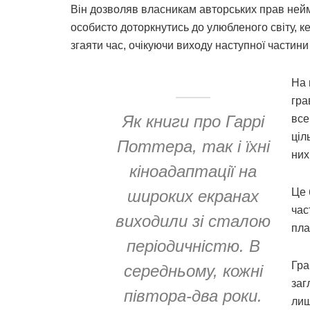
Він дозволяв власникам авторських прав нейм
особисто доторкнутись до улюбленого світу,
згаяти час, очікуючи виходу наступної частини
На 
гра
Як книги про Гаррі
все
ціл
Поттера, так і їхні
них
кіноадаптації на
Це 
широких екранах
час
виходили зі сталою
пла
періодичністю. В
Гра
середньому, кожні
заг
півтора-два роки.
лиш