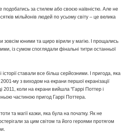
не подобатись за стилем або своєю наївністю. Але не
сятків мільйонів людей по усьому світу – це велика
и зовсім юними та щиро вірили у магію. І прощались
ими, із сумом споглядали фінальні титри останньої
і історії ставали все більш серйозними. І пригода, яка
у 2001-му з виходом на екрани першої екранізації
ці 2011, коли на екрани вийшла “Гаррі Поттер і
анньою частиною пригод Гаррі Поттера.
тоти та магії казки, яка була на початку. Як не
постерігали за цим світом та його героями протягом
ри.