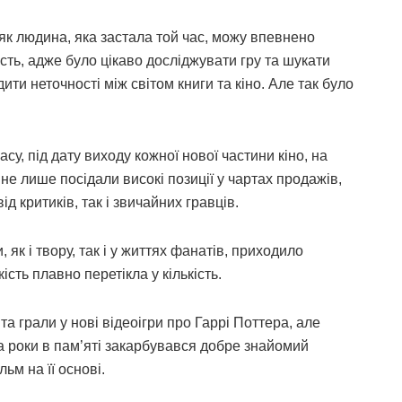
, як людина, яка застала той час, можу впевнено
сть, адже було цікаво досліджувати гру та шукати
одити неточності між світом книги та кіно. Але так було
асу, під дату виходу кожної нової частини кіно, на
 не лише посідали високі позиції у чартах продажів,
ід критиків, так і звичайних гравців.
, як і твору, так і у життях фанатів, приходило
ість плавно перетікла у кількість.
та грали у нові відеоігри про Гаррі Поттера, але
за роки в пам’яті закарбувався добре знайомий
ьм на її основі.