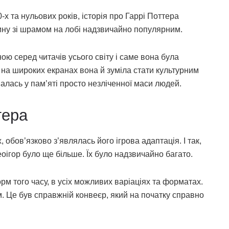
0-х та нульових років, історія про Гаррі Поттера
ину зі шрамом на лобі надзвичайно популярним.
ою серед читачів усього світу і саме вона була
ї на широких екранах вона й зуміла стати культурним
лась у пам’яті просто незліченної маси людей.
тера
 обов’язково з’являлась його ігрова адаптація. І так,
еоігор було ще більше. Їх було надзвичайно багато.
рм того часу, в усіх можливих варіаціях та форматах.
м. Це був справжній конвеєр, який на початку справно
.