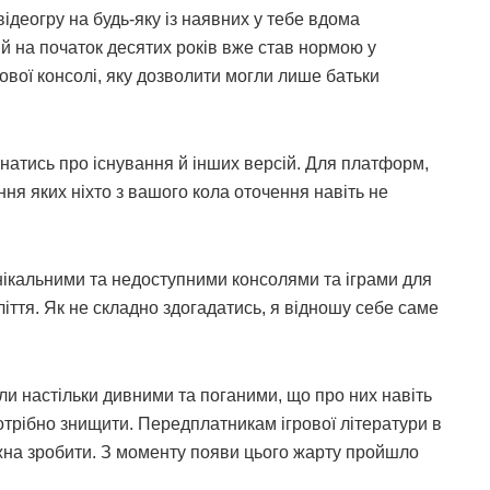
ідеогру на будь-яку із наявних у тебе вдома
й на початок десятих років вже став нормою у
грової консолі, яку дозволити могли лише батьки
знатись про існування й інших версій. Для платформ,
ння яких ніхто з вашого кола оточення навіть не
нікальними та недоступними консолями та іграми для
ліття. Як не складно здогадатись, я відношу себе саме
ли настільки дивними та поганими, що про них навіть
отрібно знищити. Передплатникам ігрової літератури в
ожна зробити. З моменту появи цього жарту пройшло