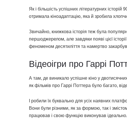
Як і більшість успішних літературних історій 9
отримала кіноадаптацію, яка й зробила хлопч
Звичайно, книжкова історія теж була популярн
першоджерелом, але завдяки появі цієї історі
феноменом десятиліття та намертво закарбува
Відеоігри про Гаррі Пот
А там, де виникало успішне кіно у двотисячних,
як фільмів про Гаррі Поттера було багато, від
І робили їх буквально для усіх наявних платфо
Вони були різними, як за формою, так і змісто
працював і свою функцію виконував ідеально