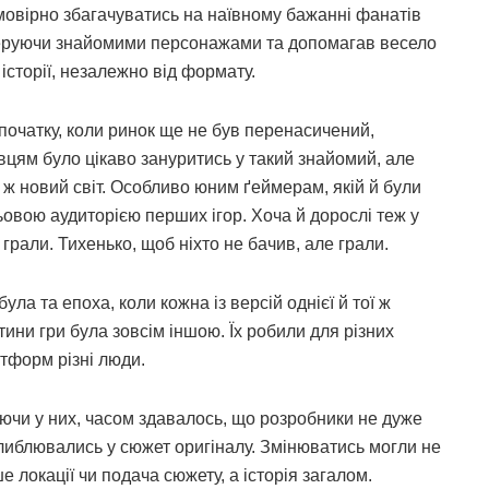
овірно збагачуватись на наївному бажанні фанатів
 керуючи знайомими персонажами та допомагав весело
 історії, незалежно від формату.
початку, коли ринок ще не був перенасичений,
вцям було цікаво зануритись у такий знайомий, але
 ж новий світ. Особливо юним ґеймерам, якій й були
ьовою аудиторією перших ігор. Хоча й дорослі теж у
 грали. Тихенько, щоб ніхто не бачив, але грали.
була та епоха, коли кожна із версій однієї й тої ж
тини гри була зовсім іншою. Їх робили для різних
тформ різні люди.
ючи у них, часом здавалось, що розробники не дуже
либлювались у сюжет оригіналу. Змінюватись могли не
е локації чи подача сюжету, а історія загалом.