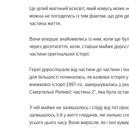
Це цілий магічний всесвіт, який комусь може 
можна не погодитись із тим фактом, що для де
частина життя.
Вони вперше знайомились із ним, коли ще бул
через десятиліття, коли, ставши майже доросл
частини оригінальної історії.
Герої дорослішали від частини до частини і їхн
для більшості починалась, як казкова історія 
книжкової історії 1997-го, завершувалась у ро
Смертельні Реліквії: частина 2”, яка була ост
У ній майже не залишалось і сліду від тієї прос
залишалось її й у житті глядачів, які пильно с
усього цього часу. Вони виросли, як і їхні куми