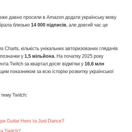
у вже давно просили в Amazon додати українську мову
ібрала близько
14 000 підписів
, але довгий час це
s Charts, кількість унікальних авторизованих глядачів
 позначки у
1,5 мільйона
. На початку 2025 року
нта Twitch за квартал досяг відмітки у
16,6 млн
ищим показником за всю історію розвитку української
 тему Twitch:
ри Guitar Hero та Just Dance?
на Twitch?