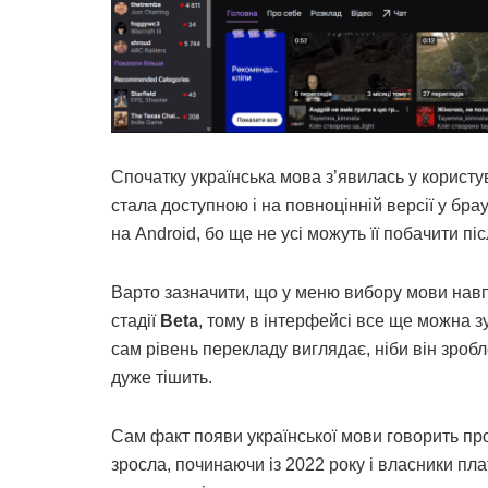
Спочатку українська мова з’явилась у користув
стала доступною і на повноцінній версії у бра
на Android, бо ще не усі можуть її побачити пі
Варто зазначити, що у меню вибору мови навп
стадії
Beta
, тому в інтерфейсі все ще можна з
сам рівень перекладу виглядає, ніби він зроб
дуже тішить.
Сам факт появи української мови говорить про
зросла, починаючи із 2022 року і власники п