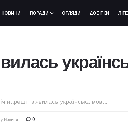
НОВИНИ
ПОРАДИ
ОГЛЯДИ
ДОБІРКИ
ЛІТ
’явилась українс
віч нарешті з'явилась українська мова.
0
у
Новини