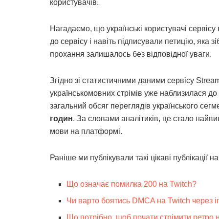
користувачів.
Нагадаємо, що українські користувачі сервіс
до сервісу і навіть підписували петицію, яка з
прохання залишалось без відповідної уваги.
Згідно зі статистичними даними сервісу Stream
українськомовних стрімів уже наблизилася до
загальний обсяг переглядів українського сегме
годин
. За словами аналітиків, це стало найв
мови на платформі.
Раніше ми публікували такі цікаві публікації на
Що означає помилка 200 на Twitch?
Чи варто боятись DMCA на Twitch через іг
Що потрібно, щоб почати стрімити ретро 