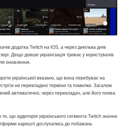
ачів додатка Twitch на IOS, а через декілька днів
узері. Дещо довше українізація триває у користувачів
сля оновлення.
роти української вказано, що вона перебуває на
устріти не перекладені терміни та помилки. Загалом
лений автоматично, через перекладач, але його поява
 те, що аудиторія українського сегмента Twitch значно
латформи нарешті дослухались до побажань