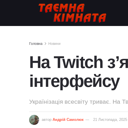
Головна
Новини
На Twitch з
інтерфейсу
Українізація всесвіту триває. На Т
автор
Андрій Самолюк
21 Листопада, 2025