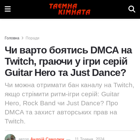
Головна
Поради
Чи варто боятись DMCA на
Twitch, граючи у ігри серій
Guitar Hero та Just Dance?
Чи можна отримати бан каналу на Twitch,
якщо стрімити ритм-ігри серій: Guitar
Hero, Rock Band чи Just Dance? Про
DMCA та захист авторських прав на
Twitch.
автор
Андрій Самолюк
11 Травня, 2024