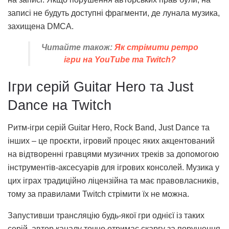
записі не будуть доступні фрагменти, де лунала музика,
захищена DMCA.
Читайте також:
Як стрімити ретро
ігри на YouTube та Twitch?
Ігри серій Guitar Hero та Just
Dance на Twitch
Ритм-ігри серій Guitar Hero, Rock Band, Just Dance та
інших – це проєкти, ігровий процес яких акцентований
на відтворенні гравцями музичних треків за допомогою
інструментів-аксесуарів для ігрових консолей. Музика у
цих іграх традиційно ліцензійна та має правовласників,
тому за правилами Twitch стрімити їх не можна.
Запустивши трансляцію будь-якої гри однієї із таких
серій, автор каналу точно отримає скаргу за порушення