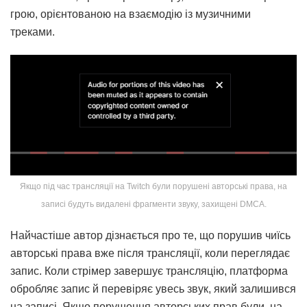
грою, орієнтованою на взаємодію із музичними
треками.
Якщо під час трансляції на Twitch були порушені авторські права, на
записі будуть видалені фрагменти звуку, захищені DMCA.
Найчастіше автор дізнається про те, що порушив чиїсь
авторські права вже після трансляції, коли переглядає
запис. Коли стрімер завершує трансляцію, платформа
обробляє запис й перевіряє увесь звук, який залишився
на записі. Якщо порушення авторських прав були, на