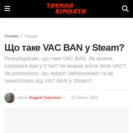
Головна
Поради
Що таке VAC BAN у Steam?
Розповідаємо, що таке VAC BAN. Як можна
отримати бан у Стім? Чи можна зняти блок VAC?
Як розпізнати, що акаунт заблоковано та як
захиститись від VAC BAN у Steam?
автор
Андрій Самолюк
12 Липня, 2025