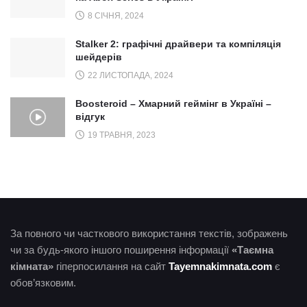
8 СІЧНЯ, 2024
Stalker 2: графічні драйвери та компіляція
шейдерів
22 ЛИСТОПАДА, 2024
Boosteroid – Хмарний геймінг в Україні –
відгук
19 ТРАВНЯ, 2023
За повного чи часткового використання текстів, зображень
чи за будь-якого іншого поширення інформації
«Таємна
кімната»
гіперпосилання на сайт
Tayemnakimnata.com
є
обов’язковим.