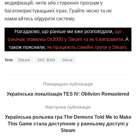
модифікацій, читів або сторонніх програм у
багатокористувацьких іграх. Грайте чесно та не
намагайтесь обдурити систему.
Нагадаємо, що раніше ми вже розповідали,
що
означає помилка 0x3000 у Steam та як її виправити
. А
також пояснили,
як працюють сімейні групи у Steam
.
Теґи:
Steam
VAC BAN
Valve
Попередня публікація
Українська локалізація TES IV: Oblivion Remastered
Наступна публікація
Українська рольова гра The Demons Told Me to Make
This Game стала доступною у ранньому доступі у
Steam