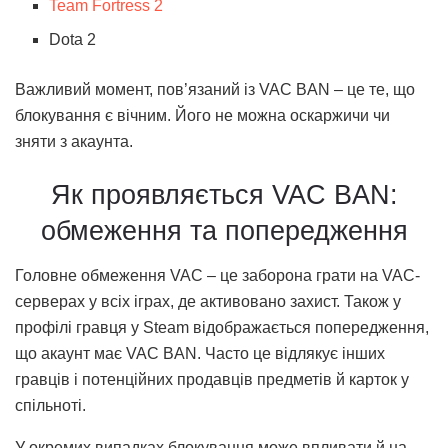
Team Fortress 2
Dota 2
Важливий момент, пов’язаний із VAC BAN – це те, що
блокування є вічним. Його не можна оскаржичи чи
зняти з акаунта.
Як проявляється VAC BAN:
обмеження та попередження
Головне обмеження VAC – це заборона грати на VAC-
серверах у всіх іграх, де активовано захист. Також у
профілі гравця у Steam відображається попередження,
що акаунт має VAC BAN. Часто це відлякує інших
гравців і потенційних продавців предметів й карток у
спільноті.
У окремих випадках блокування може впливати й на