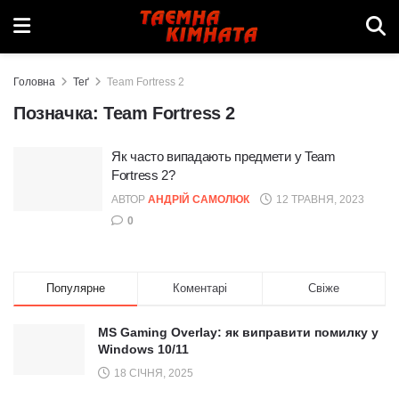
Головна
Теґ
Team Fortress 2
Позначка:
Team Fortress 2
Як часто випадають предмети у Team
Fortress 2?
АВТОР
АНДРІЙ САМОЛЮК
12 ТРАВНЯ, 2023
0
Популярне
Коментарі
Свіже
MS Gaming Overlay: як виправити помилку у
Windows 10/11
18 СІЧНЯ, 2025