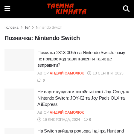
Головна
Теґ
Nintendo Switch
Позначка:
Nintendo Switch
Помилка 2813-0055 на Nintendo Switch: чому
не працює код завантаження та як це
виправити?
АВТОР
АНДРІЙ САМОЛЮК
13 СЕРПНЯ, 2025
0
Не варто купувати китайські копії Joy-Con для
Nintendo Switch: JOY-02 та Joy Pad з OLX та
AliExpress
АВТОР
АНДРІЙ САМОЛЮК
16 ЛИСТОПАДА, 2024
0
На Switch вийшла рольова інді-гра Hunt and