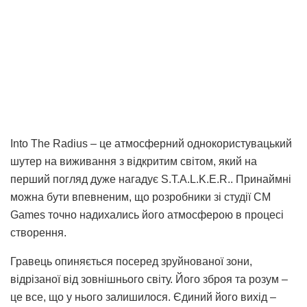
Into The Radius – це атмосферний однокористувацький
шутер на виживання з відкритим світом, який на
перший погляд дуже нагадує S.T.A.L.K.E.R.. Принаймні
можна бути впевненим, що розробники зі студії CM
Games точно надихались його атмосферою в процесі
створення.
Гравець опиняється посеред зруйнованої зони,
відрізаної від зовнішнього світу. Його зброя та розум –
це все, що у нього залишилося. Єдиний його вихід –