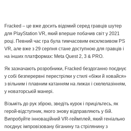
Fracked – це вже досить відомий серед гравців шутер
для PlayStation VR, який вперше побачив світ у 2021
році. Певний час гра була тимчасовим ексклюзивом PS
VR, але вже з 29 серпня стане доступною для гравців і
на інших платформах: Meta Quest 2, 3 & PRO.
Як зазначають розробники, Fracked бездоганно поєднує
у собі безперервні перестрілки у стилі «біжи й ховайся»
з вільним і плавним катанням на лижах і скелелазінням,
у новаторській манері.
Візьміть до рук зброю, зведіть курок і прицільтесь, як
герой-відступник, якого знову відправляють у бій.
Випробуйте інноваційний VR-геймплей, який геніально
поєднує імпровізовану біганину та стрілянину з