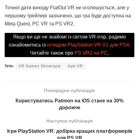
Точної дати виходу FlatOut VR не оголошується, але у
першому трейлері зазначено, що гра буде доступна на
Meta Quest, PC VR та PS VR2.
Якщо ви ще не знайомі із світом VR-ігор, радимо
ознайомитись із
оглядом PlayStation VR V1 для PS4
.
Читайте також про
PS VR2 на PC
.
Теґи:
VR Games Showcase
Ігри VR
Попередня публікація
Користуватись Patreon на iOS стане на 30%
дорожче
Наступна публікація
Ігри PlayStation VR: добірка кращих платформерів
для PS VR