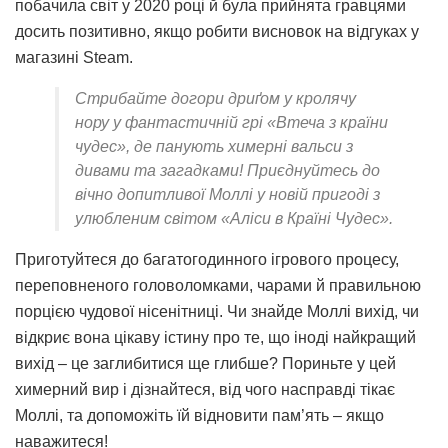
побачила світ у 2020 році й була прийнята гравцями
досить позитивно, якщо робити висновок на відгуках у
магазині Steam.
Стрибайте догори дриґом у кролячу
нору у фантастичній грі «Втеча з країни
чудес», де панують химерні вальси з
дивами та загадками! Приєднуйтесь до
вічно допитливої Моллі у новій пригоді з
улюбленим світом «Аліси в Країні Чудес».
Приготуйтеся до багатогодинного ігрового процесу,
переповненого головоломками, чарами й правильною
порцією чудової нісенітниці. Чи знайде Моллі вихід, чи
відкриє вона цікаву істину про те, що іноді найкращий
вихід – це заглибитися ще глибше? Пориньте у цей
химерний вир і дізнайтеся, від чого насправді тікає
Моллі, та допоможіть їй відновити пам’ять – якщо
наважитеся!