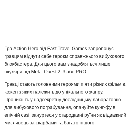
Гра Action Hero від Fast Travel Games запропонує
гравцям відчути себе героєм справжнього вибухового
блокбастера. Для цього вам знадобляться лише
окуляри від Meta: Quest 2, 3 або PRO.
Гравці стають головними героями п’яти різних фільмів,
кожен з яких належить до унікального жанру.
Проникніть у надсекретну дослідницьку лабораторію
для вибухового пограбування, опануйте кунг-фу в
епічній сазі, зануртеся у стародавні руїни як відважний
мисливець за скарбами та багато іншого.