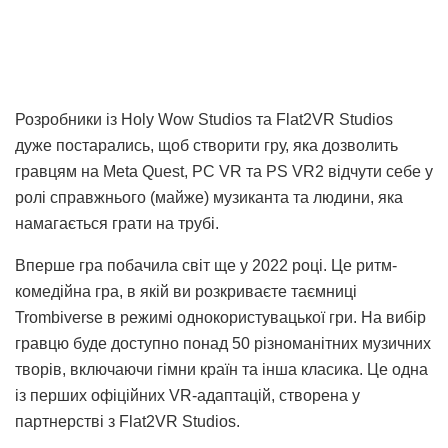
Розробники із Holy Wow Studios та Flat2VR Studios
дуже постарались, щоб створити гру, яка дозволить
гравцям на Meta Quest, PC VR та PS VR2 відчути себе у
ролі справжнього (майже) музиканта та людини, яка
намагається грати на трубі.
Вперше гра побачила світ ще у 2022 році. Це ритм-
комедійна гра, в якій ви розкриваєте таємниці
Trombiverse в режимі однокористувацької гри. На вибір
гравцю буде доступно понад 50 різноманітних музичних
творів, включаючи гімни країн та інша класика. Це одна
із перших офіційних VR-адаптацій, створена у
партнерстві з Flat2VR Studios.