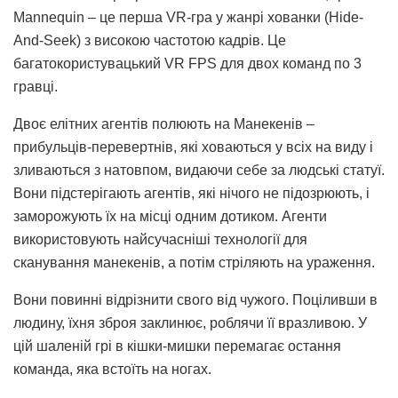
Mannequin – це перша VR-гра у жанрі хованки (Hide-
And-Seek) з високою частотою кадрів. Це
багатокористувацький VR FPS для двох команд по 3
гравці.
Двоє елітних агентів полюють на Манекенів –
прибульців-перевертнів, які ховаються у всіх на виду і
зливаються з натовпом, видаючи себе за людські статуї.
Вони підстерігають агентів, які нічого не підозрюють, і
заморожують їх на місці одним дотиком. Агенти
використовують найсучасніші технології для
сканування манекенів, а потім стріляють на ураження.
Вони повинні відрізнити свого від чужого. Поціливши в
людину, їхня зброя заклинює, роблячи її вразливою. У
цій шаленій грі в кішки-мишки перемагає остання
команда, яка встоїть на ногах.