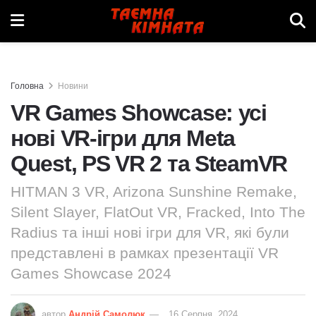
Головна
Новини
VR Games Showcase: усі
нові VR-ігри для Meta
Quest, PS VR 2 та SteamVR
HITMAN 3 VR, Arizona Sunshine Remake,
Silent Slayer, FlatOut VR, Fracked, Into The
Radius та інші нові ігри для VR, які були
представлені в рамках презентації VR
Games Showcase 2024
автор
Андрій Самолюк
16 Серпня, 2024