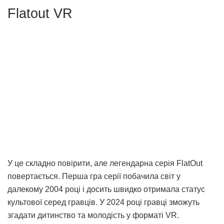
Flatout VR
У це складно повірити, але легендарна серія FlatOut
повертається. Перша гра серії побачила світ у
далекому 2004 році і досить швидко отримала статус
культової серед гравців. У 2024 році гравці зможуть
згадати дитинство та молодість у форматі VR.