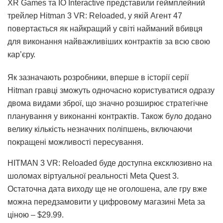
XR Games та IO Interactive представили геймплейний
трейлер Hitman 3 VR: Reloaded, у якій Агент 47
повертається як найкращий у світі найманий вбивця
для виконання найважливіших контрактів за всю свою
кар’єру.
Як зазначають розробники, вперше в історії серії
Hitman гравці зможуть одночасно користуватися одразу
двома видами зброї, що значно розширює стратегічне
планування у виконанні контрактів. Також було додано
велику кількість незначних поліпшень, включаючи
покращені можливості пересування.
HITMAN 3 VR: Reloaded буде доступна ексклюзивно на
шоломах віртуальної реальності Meta Quest 3.
Остаточна дата виходу ще не оголошена, але гру вже
можна передзамовити у цифровому магазині Meta за
ціною – $29.99.