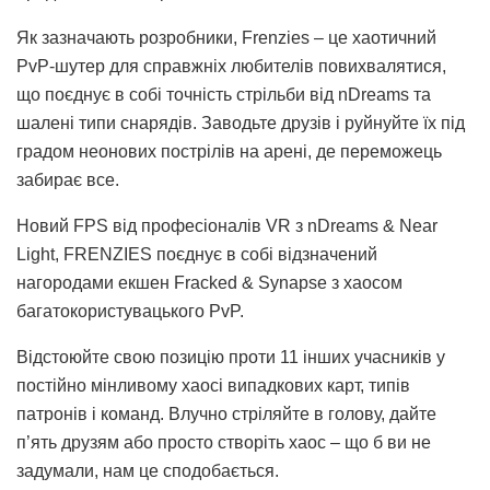
Як зазначають розробники, Frenzies – це хаотичний
PvP-шутер для справжніх любителів повихвалятися,
що поєднує в собі точність стрільби від nDreams та
шалені типи снарядів. Заводьте друзів і руйнуйте їх під
градом неонових пострілів на арені, де переможець
забирає все.
Новий FPS від професіоналів VR з nDreams & Near
Light, FRENZIES поєднує в собі відзначений
нагородами екшен Fracked & Synapse з хаосом
багатокористувацького PvP.
Відстоюйте свою позицію проти 11 інших учасників у
постійно мінливому хаосі випадкових карт, типів
патронів і команд. Влучно стріляйте в голову, дайте
п’ять друзям або просто створіть хаос – що б ви не
задумали, нам це сподобається.