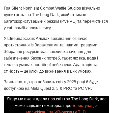
Гра Silent North від Combat Waffle Studios візуально
дуже схожа на The Long Dark, який отримав
багатокористувацький режим (PVPVE) та перемістився
у світ зомбі-апокаліпсису.
У Швейцарських Альпах виживання означає
протистояння із Зараженими та іншими гравцями.
Збирання ресурсів має важливе значення для
забезпечення базових потреб, таких як: їжа, вода і
тепло в умовах постійної небезпеки. Адаптація та
стійкість – це ключ до виживання в цих умовах.
Заявлено, що гра побачить світ у 2025 році й буде
доступною на Meta Quest 2, 3 & PRO та PC VR.
Якщо ми вже згадали про світ гри The Long Dark, вас
може зацікавити матеріал про
користувацькі
модифікації та VR-режим у TLD
.