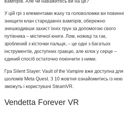
вампірів. Але чи наважитесь ви на це?
У цій грі з елементами жаху та головоломки ви повинні
знищити клан стародавніх вампірів, обережно
знешкодивши захист їхніх трун за допомогою свого
путівника – містичної книги. Лом, ножиці та гак,
зроблений з кісточки пальця, – це одні з багатьох
інструментів, доступних гравцю, але кілок у серце –
єдиний спосіб остаточно покінчити з ними.
Гра Silent Slayer: Vault of the Vampire вже доступна для
шоломів Meta Quest. З 10 жовтня ознайомитись із нею
зможуть і користувачі SteamVR.
Vendetta Forever VR