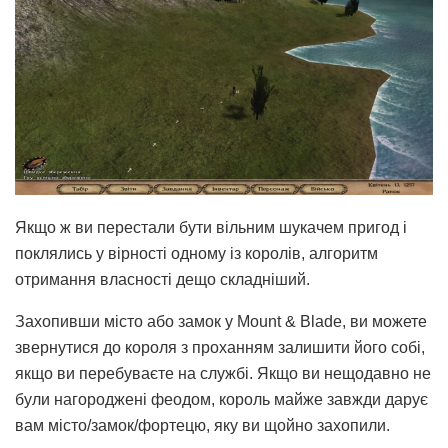
Якщо ж ви перестали бути вільним шукачем пригод і
поклялись у вірності одному із королів, алгоритм
отримання власності дещо складніший.
Захопивши місто або замок у Mount & Blade, ви можете
звернутися до короля з проханням залишити його собі,
якщо ви перебуваєте на службі. Якщо ви нещодавно не
були нагороджені феодом, король майже завжди дарує
вам місто/замок/фортецю, яку ви щойно захопили.