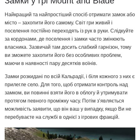
Замки у грі Mount and Blade
Найкращий та найпростіший спосіб отримати замок або
місто – захопити його самому. Світ гри живий і
поселення постійно переходять із рук в руки. Слідкуйте
за кордонами, де поселення і замки часто змінюють
власника. Зазвичай там досить слабкий гарнізон, тому
ви зможете захопити його без особливих проблем,
маючи в наявності пару десятків воїнів.
Замки розкидані по всій Кальрадії, і біля кожного з них є
прилегле село. Для того, щоб отримати контроль над
замком, ви повинні взяти його в облогу й утримувати
протягом певного проміжку часу. Потім з’являється
можливість заявити, що він ваш у випадку, якщо Ви не
перебуваєте на службі в однієї з ігрових фракцій.