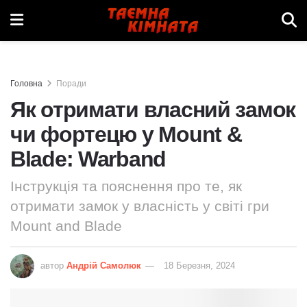
Головна
Поради
Як отримати власний замок
чи фортецю у Mount &
Blade: Warband
Інструкція та пояснення про те, як
отримати замок у власність у світі гри
Mount and Blade
автор
Андрій Самолюк
18 Березня, 2024