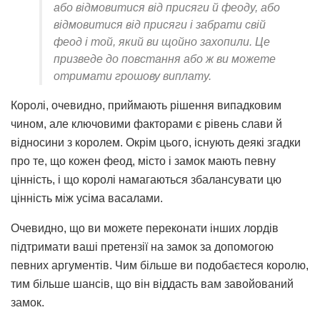
або відмовитися від присяги й феоду, або
відмовитися від присяги і забрати свій
феод і той, який ви щойно захопили. Це
призведе до повстання або ж ви можете
отримати грошову виплату.
Королі, очевидно, приймають рішення випадковим
чином, але ключовими факторами є рівень слави й
відносини з королем. Окрім цього, існують деякі згадки
про те, що кожен феод, місто і замок мають певну
цінність, і що королі намагаються збалансувати цю
цінність між усіма васалами.
Очевидно, що ви можете переконати інших лордів
підтримати ваші претензії на замок за допомогою
певних аргументів. Чим більше ви подобаєтеся королю,
тим більше шансів, що він віддасть вам завойований
замок.