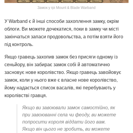
Замок у грі Mount & Blade Warband
У Warband є й інші способи захоплення замку, окрім
облоги. Ви можете дочекатися, поки в замку чи місті
закінчаться запаси продовольства, а потім взяти його
під контроль.
Якщо гравець захопив замок без присяги одному із
сеньйору, він забирає замок собі й автоматично
засновує нове королівство. Якщо гравець завойовує
замок, коли у нього вже є власне нове королівство,
йому надається список васалів, які перебувають у
королівстві гравця.
Якщо ви завоювали замок самостійно, як
при завоюванні села чи феоду, ви можете
попросити короля віддати його вам.
Якщо він цього не зробить, ви можете