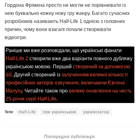
Гордона Фрімена просто не могли не порівнювати із
нею буквально кожну нову гру жанру. Багато сучасних
розробників називають Half-Life 1 однією з головних
причин, чому вони взагалі почали створювати
відеоігри.
Раніше ми вже розповідали, що українські фанати
Half-Life 2
створили вже два варіанти повного дубляжу
українською мовою. Перший
створений за допомогою
ШІ
. Другий створений із
залученням великої кількості
професійних акторів озвучення, включаючи Євгена
Малуху
. Читайте також про
велике оновлення на честь
25-річчя серії Half-Life
.
Теґи:
Half-Life
ігри українською
українізатор
Попередня публікація