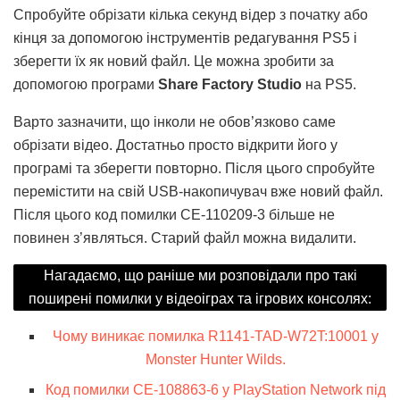
Спробуйте обрізати кілька секунд відер з початку або
кінця за допомогою інструментів редагування PS5 і
зберегти їх як новий файл. Це можна зробити за
допомогою програми
Share Factory Studio
на PS5.
Варто зазначити, що інколи не обов’язково саме
обрізати відео. Достатньо просто відкрити його у
програмі та зберегти повторно. Після цього спробуйте
перемістити на свій USB-накопичувач вже новий файл.
Після цього код помилки CE-110209-3 більше не
повинен з’являться. Старий файл можна видалити.
Нагадаємо, що раніше ми розповідали про такі
поширені помилки у відеоіграх та ігрових консолях:
Чому виникає помилка R1141-TAD-W72T:10001 у
Monster Hunter Wilds.
Код помилки CE-108863-6 у PlayStation Network під