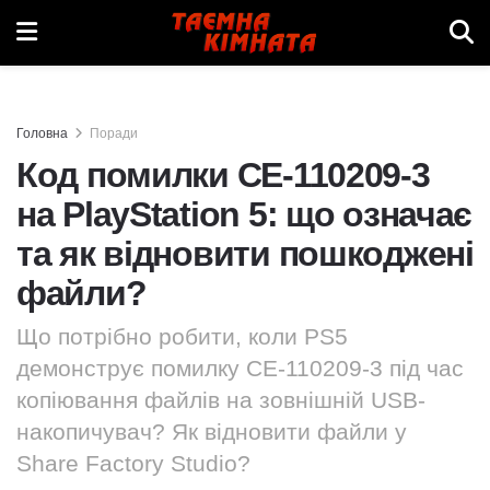
Головна
Поради
Код помилки CE-110209-3
на PlayStation 5: що означає
та як відновити пошкоджені
файли?
Що потрібно робити, коли PS5
демонструє помилку CE-110209-3 під час
копіювання файлів на зовнішній USB-
накопичувач? Як відновити файли у
Share Factory Studio?