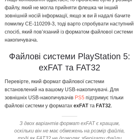
файлу, який не могла прийняти флешка чи інший
зовнішній носій інформації, якщо ж ви й надалі бачите
помилку CE-110209-3, тоді варто спробувати наступний
спосіб, який пов’язаний із форматом файлової системи
накопичувача.
Файлові системи PlayStation 5:
exFAT та FAT32
Перевірте, який формат файлової системи
встановлений на вашому USB-накопичувачі. Для
зовнішніх USB-накопичувачів
PS5
підтримує тільки
файлові системи у форматах
exFAT
та
FAT32
.
З двох варіантів формат exFAT є кращим,
оскільки він не має обмежень на розмір файлів,
тоді як FAT32 не дозволяє зберігати файли