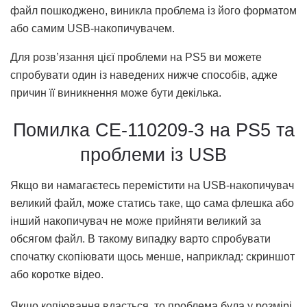
файл пошкоджено, виникла проблема із його форматом
або самим USB-накопичувачем.
Для розв’язання цієї проблеми на PS5 ви можете
спробувати один із наведених нижче способів, адже
причин її виникнення може бути декілька.
Помилка CE-110209-3 на PS5 та
проблеми із USB
Якщо ви намагаєтесь перемістити на USB-накопичувач
великий файл, може статись таке, що сама флешка або
інший накопичувач не може прийняти великий за
обсягом файл. В такому випадку варто спробувати
спочатку скопіювати щось менше, наприклад: скриншот
або коротке відео.
Якщо копіювання вдасться, то проблема була у розмірі