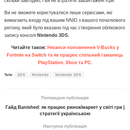
скільки завгодно, і ви не втратите завантажені ігри.
Ви не зможете користуватися лише сервісами, які
вимагають входу під вашим NNID з вашого початкового
регіону, який було вказано під час створення облікового
запису консолі
Nintendo 3DS
.
Читайте також:
Нюанси поповнення V-Bucks у
Fortnite на Switch та як працює спільний гаманець
PlayStation, Xbox та PC
.
Теґи:
3DS
Nintendo
Nintendo 3DS
Попередня публікація
Гайд Banished: як працює ринок/маркет у світі гри |
стратегії українською
Наступна публікація