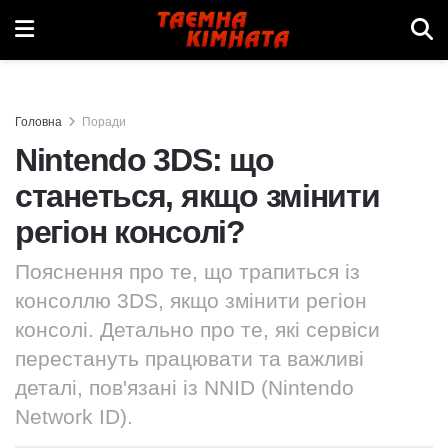
Головна
Поради
Nintendo 3DS: що
станеться, якщо змінити
регіон консолі?
Пояснення про те, що трапиться із
консоллю 3DS, якщо змінити регіон
консолі. Детально про те, які сервіси
перестануть працювати та важливі
деталі, пов'язані із NNID (Nintendo
Network ID).