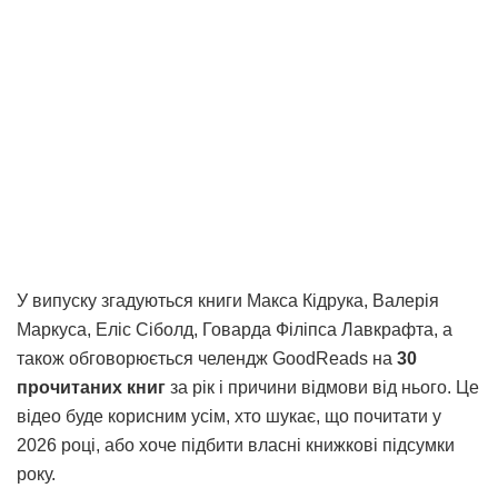
У випуску згадуються книги Макса Кідрука, Валерія
Маркуса, Еліс Сіболд, Говарда Філіпса Лавкрафта, а
також обговорюється челендж GoodReads на
30
прочитаних книг
за рік і причини відмови від нього. Це
відео буде корисним усім, хто шукає, що почитати у
2026 році, або хоче підбити власні книжкові підсумки
року.