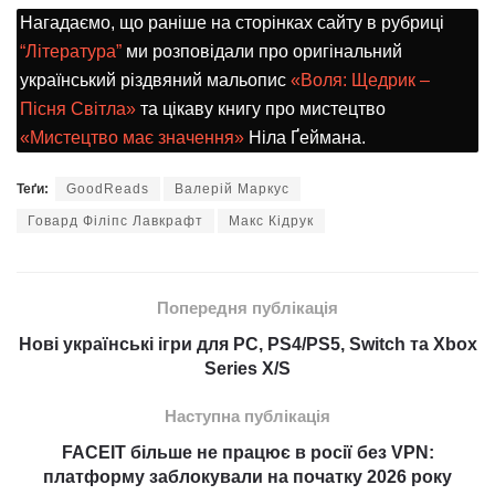
Нагадаємо, що раніше на сторінках сайту в рубриці
“Література”
ми розповідали про оригінальний
український різдвяний мальопис
«Воля: Щедрик –
Пісня Світла»
та цікаву книгу про мистецтво
«Мистецтво має значення»
Ніла Ґеймана.
Теґи:
GoodReads
Валерій Маркус
Говард Філіпс Лавкрафт
Макс Кідрук
Попередня публікація
Нові українські ігри для PC, PS4/PS5, Switch та Xbox
Series X/S
Наступна публікація
FACEIT більше не працює в росії без VPN:
платформу заблокували на початку 2026 року