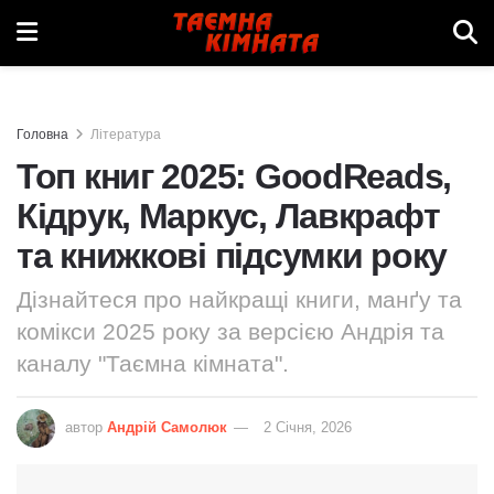
Головна
Література
Топ книг 2025: GoodReads,
Кідрук, Маркус, Лавкрафт
та книжкові підсумки року
Дізнайтеся про найкращі книги, манґу та
комікси 2025 року за версією Андрія та
каналу "Таємна кімната".
автор
Андрій Самолюк
2 Січня, 2026