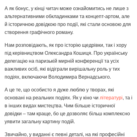
А як бонус, у кінці читач може ознайомитись не лише з
альтернативними обкладинками та концепт-артом, але
й історичною довідкою про події, які стали основою для
створення графічного роману.
Нам розповідають, як про історію щедрівки, так і хору
під керівництвом Олександра Кошиця. Про українську
делегацію на паризькій мирній конференції та усіх
важливих осіб, які відіграли вирішальну роль у тих
подіях, включаючи Володимира Вернадського.
А це те, що особисто я дуже люблю у творах, які
основані на реальних подіях. Як у кіно чи
літературі
, та і
в інших видах мистецтва. Чим більше історичної
довідки – там краще, бо це дозволяє більш комплексно
уявити загальну картину подій.
Звичайно, у виданні є певні деталі, на які професійні