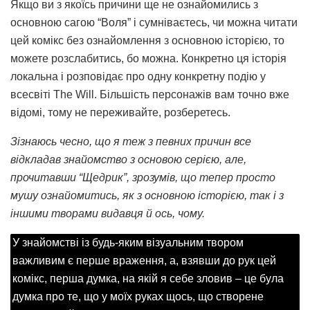
Якщо ви з якоїсь причини ще не ознайомились з
основною сагою “Воля” і сумніваєтесь, чи можна читати
цей комікс без ознайомлення з основною історією, то
можете розслабитись, бо можна. Конкретно ця історія
локальна і розповідає про одну конкретну подію у
всесвіті The Will. Більшість персонажів вам точно вже
відомі, тому не переживайте, розберетесь.
Зізнаюсь чесно, що я теж з певних причин все
відкладав знайомство з основою серією, але,
прочитавши “Щедрик”, зрозумів, що тепер просто
мушу ознайомитись, як з основною історією, так і з
іншими творами видавця й ось, чому.
У знайомстві із будь-яким візуальним твором
важливим є перше враження, а, взявши до рук цей
комікс, перша думка, на якій я себе зловив – це була
думка про те, що у моїх руках щось, що створене