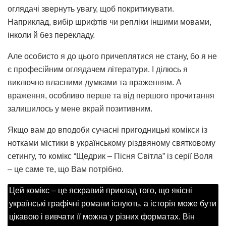
оглядачі звернуть увагу, щоб покритикувати.
Наприклад, вибір шрифтів чи репліки іншими мовами,
інколи й без перекладу.
Але особисто я до цього причеплятися не стану, бо я не
є професійним оглядачем літератури. І ділюсь я
виключно власними думками та враженням. А
враження, особливо перше та від першого прочитання
залишилось у мене вкрай позитивним.
Якщо вам до вподоби сучасні пригодницькі комікси із
нотками містики в українському різдвяному святковому
сетингу, то комікс “Щедрик – Пісня Світла” із серії Воля
– це саме те, що Вам потрібно.
Цей комікс – це яскравий приклад того, що якісні
українські графічні романи існують, а історія може бути
цікавою і вивчати її можна у різних форматах. Він