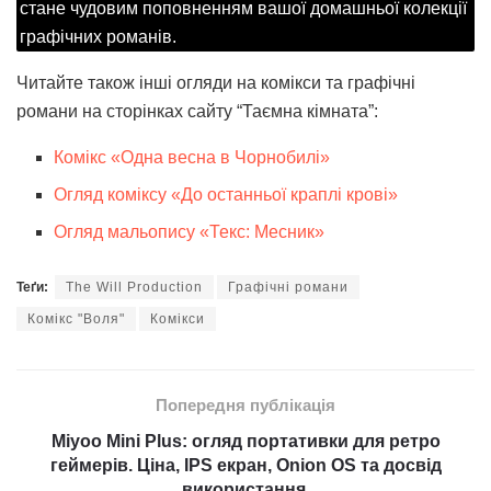
стане чудовим поповненням вашої домашньої колекції
графічних романів.
Читайте також інші огляди на комікси та графічні
романи на сторінках сайту “Таємна кімната”:
Комікс «Одна весна в Чорнобилі»
Огляд коміксу «До останньої краплі крові»
Огляд мальопису «Текс: Месник»
Теґи:
The Will Production
Графічні романи
Комікс "Воля"
Комікси
Попередня публікація
Miyoo Mini Plus: огляд портативки для ретро
геймерів. Ціна, IPS екран, Onion OS та досвід
використання.