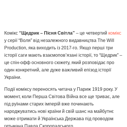
Комікс
“Щедрик – Пісня Світла”
– це четвертий
комікс
у серії “Воля” від незалежного видавництва The Will
Production, яка виходить із 2017-го. Якщо перші три
історії саги мають взаємопов’язані історії, то “Щедрик” –
це спін-офф основного сюжету, який розповідає про
один конкретний, але дуже важливий епізод історії
України.
Події коміксу переносять читача у Париж 1919 року. У
момент, коли Перша Світова Війна все ще триває, але
під руїнами старих імперій вже починають
народжуватись нові країни й свій шанс на майбутнє
може отримати й Українська Держава під проводом
гетьмана Павла Скоропадського.