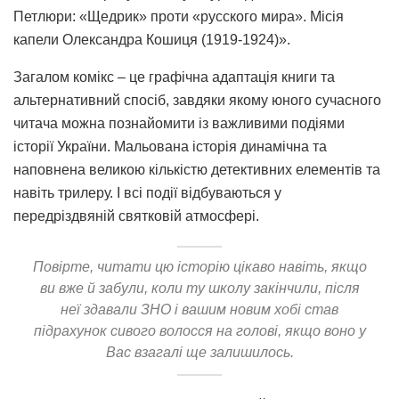
Петлюри: «Щедрик» проти «русского мира». Місія
капели Олександра Кошиця (1919-1924)».
Загалом комікс – це графічна адаптація книги та
альтернативний спосіб, завдяки якому юного сучасного
читача можна познайомити із важливими подіями
історії України. Мальована історія динамічна та
наповнена великою кількістю детективних елементів та
навіть трилеру. І всі події відбуваються у
передріздвяній святковій атмосфері.
Повірте, читати цю історію цікаво навіть, якщо
ви вже й забули, коли ту школу закінчили, після
неї здавали ЗНО і вашим новим хобі став
підрахунок сивого волосся на голові, якщо воно у
Вас взагалі ще залишилось.