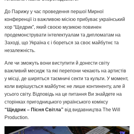
До Парижу у час проведення першої Мирної
конференції із важливою місією прибуває український
хор “Щедрик”, який своєю музикою повинен
продемонструвати інтелектуалам та дипломатам на
Заході, що Україна є і бореться за своє майбутнє та
незалежність.
Але чи зможуть вони виступити й донести світу
важливий месидж та які перепони чекають на артистів
у місці, де ширяться таємничі секти та культи. У момент,
коли вирішується майбутнє не лише континенту, але й
усього світу. Відповідь на це питання Ви знайдете на
сторінках пригодницького українського коміксу
“Щедрик – Пісня Світла”
від видавництва The Will
Production.