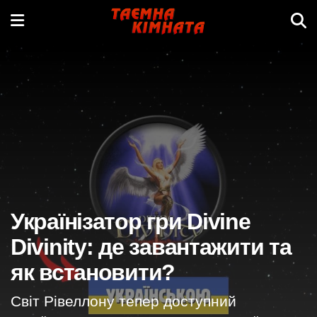
Українізатор гри Divine
Divinity: де завантажити та
як встановити?
Світ Рівеллону тепер доступний