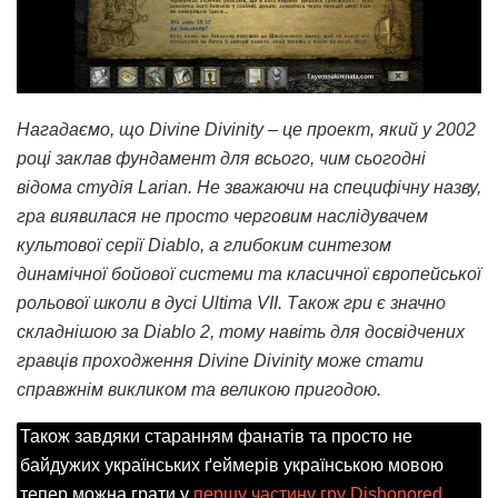
Нагадаємо, що Divine Divinity – це проект, який у 2002
році заклав фундамент для всього, чим сьогодні
відома студія Larian. Не зважаючи на специфічну назву,
гра виявилася не просто черговим наслідувачем
культової серії Diablo, а глибоким синтезом
динамічної бойової системи та класичної європейської
рольової школи в дусі Ultima VII. Також гри є значно
складнішою за Diablo 2, тому навіть для досвідчених
гравців проходження Divine Divinity може стати
справжнім викликом та великою пригодою.
Також завдяки старанням фанатів та просто не
байдужих українських ґеймерів українською мовою
тепер можна грати у
першу частину гру Dishonored
,