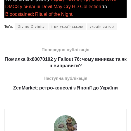
DMC3 у виданні Devil May Cry HD Collection
та
Bloodstained: Ritual of the Night
.
Теґи:
Divine Divinity
ігри українською
українізатор
Попередня публікація
Помилка 0x80070102 у Fallout 76: чому виникає та як
її виправити?
Наступна публікація
ZenMarket: ретро-консолі з Японії до України