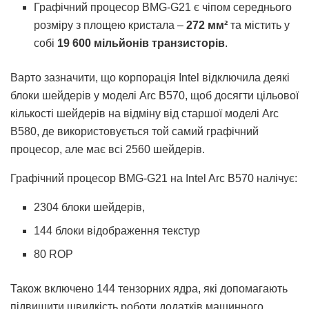
Графічний процесор BMG-G21 є чіпом середнього
розміру з площею кристала –
272 мм²
та містить у
собі
19 600 мільйонів транзисторів
.
Варто зазначити, що корпорація Intel відключила деякі
блоки шейдерів у моделі Arc B570, щоб досягти цільової
кількості шейдерів на відміну від старшої моделі Arc
B580, де використовується той самий графічний
процесор, але має всі 2560 шейдерів.
Графічний процесор BMG-G21 на Intel Arc B570 налічує:
2304 блоки шейдерів,
144 блоки відображення текстур
80 ROP
Також включено 144 тензорних ядра, які допомагають
підвищити швидкість роботи додатків машинного