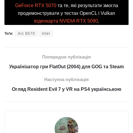
GeForce RTX 5070
та те, які результати змогла
продемонструвати у тестах OpenCL і Vulkan
відеокарта NVIDIA RTX 5090
.
Теґи:
Arc B570
Intel
Попередня публікація
Українізатор гри FlatOut (2004) для GOG та Steam
Наступна публікація
Огляд Resident Evil 7 у VR на PS4 українською