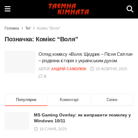
Головна
Теґ
Комікс "Воля"
Позначка:
Комікс “Воля”
Огляд коміксу «Воля: Щедрик – Пісня Світла»
– різдвяна історія з українським духом
АВТОР
АНДРІЙ САМОЛЮК
29 ЖОВТНЯ, 2025
0
Популярне
Коментарі
Свіже
MS Gaming Overlay: як виправити помилку у
Windows 10/11
18 СІЧНЯ, 2025